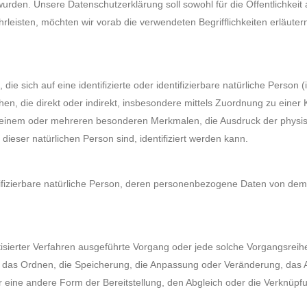
en. Unsere Datenschutzerklärung soll sowohl für die Öffentlichkeit 
hrleisten, möchten wir vorab die verwendeten Begrifflichkeiten erläute
ie sich auf eine identifizierte oder identifizierbare natürliche Person
sehen, die direkt oder indirekt, insbesondere mittels Zuordnung zu e
 einem oder mehreren besonderen Merkmalen, die Ausdruck der physisc
t dieser natürlichen Person sind, identifiziert werden kann.
entifizierbare natürliche Person, deren personenbezogene Daten von dem 
omatisierter Verfahren ausgeführte Vorgang oder jede solche Vorgang
, das Ordnen, die Speicherung, die Anpassung oder Veränderung, das 
r eine andere Form der Bereitstellung, den Abgleich oder die Verknüpf