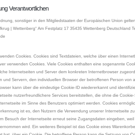
ung Verantwortlichen
rdnung, sonstiger in den Mitgliedstaaten der Europäischen Union ge
orfkrug | Wettenberg“ Am Festplatz 17 35435 Wettenberg Deutschland T
.de
erwenden Cookies. Cookies sind Textdateien, welche über einen Inter
rver verwenden Cookies. Viele Cookies enthalten eine sogenannte Cook
elche Internetseiten und Server dem konkreten Internetbrowser zugeo
en und Servern, den individuellen Browser der betroffenen Person von
rowser kann über die eindeutige Cookie-ID wiedererkannt und identifiz
tseite nutzerfreundlichere Services bereitstellen, die ohne die Cookie
ternetseite im Sinne des Benutzers optimiert werden. Cookies ermöglic
kennung ist es, den Nutzern die Verwendung unserer Internetseite zu er
em Besuch der Internetseite erneut seine Zugangsdaten eingeben, weil
nommen wird. Ein weiteres Beispiel ist das Cookie eines Warenkorbes
egt hat, über ein Cookie. Die betroffene Person kann die Setzung von Coo