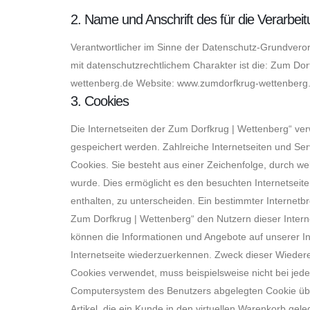
2. Name und Anschrift des für die Verarbeit
Verantwortlicher im Sinne der Datenschutz-Grundvero
mit datenschutzrechtlichem Charakter ist die: Zum D
wettenberg.de Website: www.zumdorfkrug-wettenberg
3. Cookies
Die Internetseiten der Zum Dorfkrug | Wettenberg“ v
gespeichert werden. Zahlreiche Internetseiten und Se
Cookies. Sie besteht aus einer Zeichenfolge, durch w
wurde. Dies ermöglicht es den besuchten Internetseit
enthalten, zu unterscheiden. Ein bestimmter Internetb
Zum Dorfkrug | Wettenberg“ den Nutzern dieser Interne
können die Informationen und Angebote auf unserer In
Internetseite wiederzuerkennen. Zweck dieser Wiederer
Cookies verwendet, muss beispielsweise nicht bei jed
Computersystem des Benutzers abgelegten Cookie über
Artikel, die ein Kunde in den virtuellen Warenkorb gel