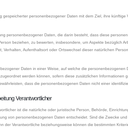
ng gespeicherter personenbezogener Daten mit dem Ziel, ihre künftige
rbeitung personenbezogener Daten, die darin besteht, dass diese pers
 Person beziehen, zu bewerten, insbesondere, um Aspekte bezüglich Arbe
it, Verhalten, Aufenthaltsort oder Ortswechsel dieser natürlichen Pers
nbezogener Daten in einer Weise, auf welche die personenbezogenen D
n zugeordnet werden können, sofern diese zusätzlichen Informationen
ährleisten, dass die personenbezogenen Daten nicht einer identifizier
eitung Verantwortlicher
ortlicher ist die natürliche oder juristische Person, Behörde, Einrichtu
tung von personenbezogenen Daten entscheidet. Sind die Zwecke und M
ann der Verantwortliche beziehungsweise können die bestimmten Krit