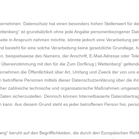
ternehmen. Datenschutz hat einen besonders hohen Stellenwert für die
Wettenberg“ ist grundsätzlich ohne jede Angabe personenbezogener Dat
eite in Anspruch nehmen möchte, könnte jedoch eine Verarbeitung per
 besteht für eine solche Verarbeitung keine gesetzliche Grundlage, hol
, beispielsweise des Namens, der Anschrift, E-Mail-Adresse oder Tele
 Übereinstimmung mit den für die Zum Dorfkrug | Wettenberg“ gelten
ernehmen die Öffentlichkeit über Art, Umfang und Zweck der von uns 
betroffene Personen mittels dieser Datenschutzerklärung über die ih
tlicher zahlreiche technische und organisatorische Maßnahmen umgeset
Daten sicherzustellen. Dennoch können Internetbasierte Datenübertrag
en kann. Aus diesem Grund steht es jeder betroffenen Person frei, pe
rg“ beruht auf den Begrifflichkeiten, die durch den Europäischen Rich