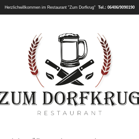
Tel.: 06406/9090190
Herzlichwillkommen im Restaurant "Zum Dorfkrug"